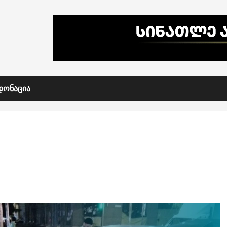
ᲓᲝᲜᲐᲪᲘᲐ