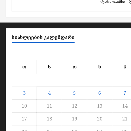
აჭარა თაიმსი
ᲡᲘᲐᲮᲚᲔᲔᲑᲘᲡ ᲙᲐᲚᲔᲜᲓᲐᲠᲘ
ო
ს
ო
ხ
პ
3
4
5
6
7
10
11
12
13
14
17
18
19
20
21