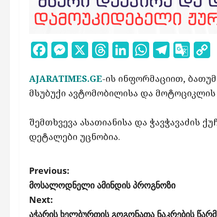
Facebook
Messenger
X
Threads
LinkedIn
WhatsApp
Telegram
Google
C
Transl
L
AJARATIMES.GE
-ის ინფორმაციით, ბათუმ
მსუბუქი ავტომობილისა და მოტოციკლის 
შემთხვევა ასათიანისა და ჭავჭავაძის ქუ
დეტალები უცნობია.
P
Previous:
o
მოსალოდნელი ამინდის პროგნოზი
s
Next:
აჭარის ხელბურთის გოგონათა ნაკრების წარ