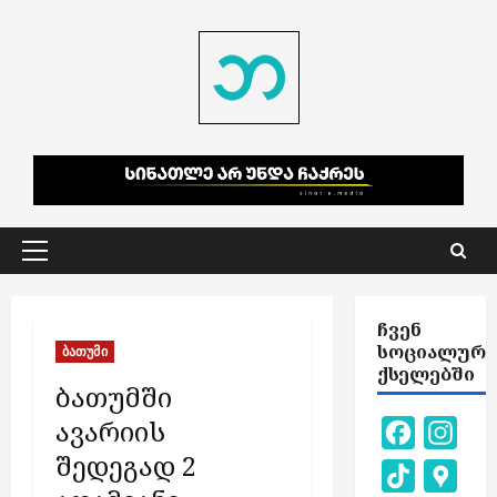
Skip
to
content
Primary
Menu
ᲩᲕᲔᲜ
ᲡᲝᲪᲘᲐᲚᲣᲠ
ბათუმი
ᲥᲡᲔᲚᲔᲑᲨᲘ
ბათუმში
ავარიის
Facebook
Inst
შედეგად 2
TikTok
Goog