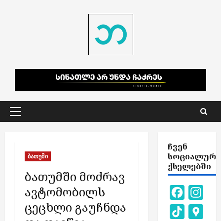
Skip
to
content
Primary
Menu
ᲩᲕᲔᲜ
ᲡᲝᲪᲘᲐᲚᲣᲠ
ბათუმი
ᲥᲡᲔᲚᲔᲑᲨᲘ
ბათუმში მოძრავ
ავტომობილს
Facebook
Inst
ცეცხლი გაუჩნდა
TikTok
Goog