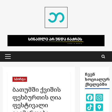
Skip
to
content
Primary
Menu
ᲩᲕᲔᲜ
ᲡᲝᲪᲘᲐᲚᲣᲠ
სპორტი
ᲥᲡᲔᲚᲔᲑᲨᲘ
ბათუმში ქვიშის
ფეხბურთის ღია
Facebook
Inst
ფესტივალი
TikTok
Goog