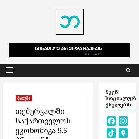
Skip
to
content
Primary
Menu
ᲩᲕᲔᲜ
ᲡᲝᲪᲘᲐᲚᲣᲠ
ბათუმი
ᲥᲡᲔᲚᲔᲑᲨᲘ
თებერვალში
საქართველოს
Facebook
Inst
ეკონომიკა 9.5
TikTok
Goog