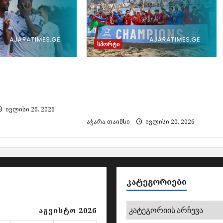
სპორტი
ათუმმა“
Euro Beach Soccer League
ოს თასზე
2026: B დივიზიონის
ამარცხა
ჩემპიონი აზერბაიჯანი
გახდა
ივლისი 26, 2026
აჭარა თაიმსი
ივლისი 20, 2026
ᲙᲐᲢᲔᲒᲝᲠᲘᲔᲑᲘ
კატეგორიები
აგვისტო 2026