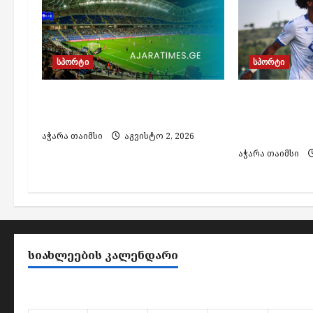
g
a
t
სპორტი
სპორტი
i
o
„დინამო ბათუმი“ ყიფიანის
„დინამო ბ
თასის 1/4-ფინალშია
საქართველ
n
„ორბი“ და
აჭარა თაიმსი
აგვისტო 2, 2026
აჭარა თაიმსი
ᲡᲘᲐᲮᲚᲔᲔᲑᲘᲡ ᲙᲐᲚᲔᲜᲓᲐᲠᲘ