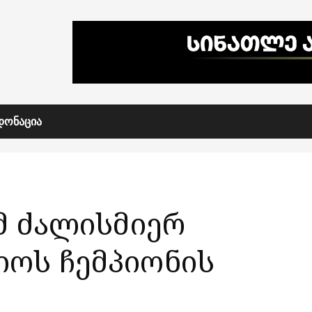
ᲓᲝᲜᲐᲪᲘᲐ
მ ძალისმიერ
ოს ჩემპიონის