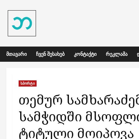
Skip
to
content
ᲛᲗᲐᲕᲐᲠᲘ
ᲩᲕᲔᲜ ᲨᲔᲡᲐᲮᲔᲑ
ᲙᲝᲜᲢᲐᲥᲢᲘ
ᲠᲔᲙᲚᲐᲛᲐ
სპორტი
თემურ სამხარაძე
სამჭიდში მსოფლი
ტიტული მოიპოვა