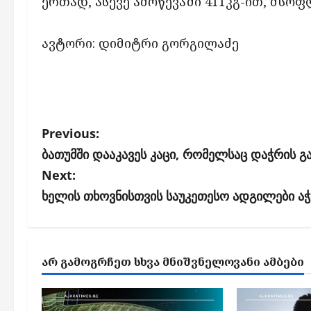
ერთად, ასევე ამოწევაში 411კგ-ით, მსო
ავტორი: დიმიტრი გორგილაძე
P
Previous:
o
ბათუმში დააკავეს კაცი, რომელსაც დაჭრის გ
s
Next:
ხელის თხოვნისთვის საუკეთესო ადგილები აჭ
t
n
a
ᲐᲠ ᲒᲐᲛᲝᲒᲠᲩᲔᲗ ᲡᲮᲕᲐ ᲛᲜᲘᲨᲕᲜᲔᲚᲝᲕᲐᲜᲘ ᲐᲛᲑᲔᲑᲘ
v
i