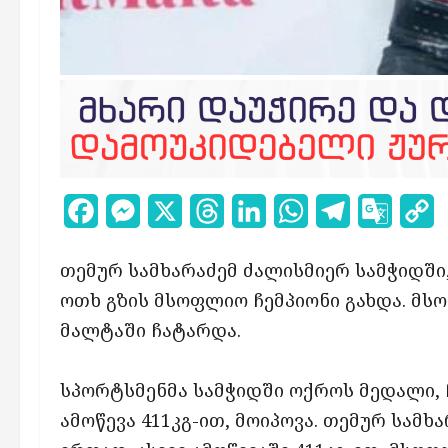
Facebook
Messenger
X
Threads
LinkedIn
WhatsApp
Telegram
Google
C
Transl
L
თემურ სამხარაძემ ძალისმიერ სამჭიდში
ოთხ გზის მსოფლიო ჩემპიონი გახდა. მს
მალტაში ჩატარდა.
სპორტსმენმა სამჭიდში ოქროს მედალი, ჩ
ამოწევა 411კგ-ით, მოიპოვა. თემურ სამ