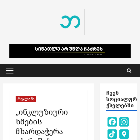
Skip
to
content
Primary
Menu
ᲩᲕᲔᲜ
ᲡᲝᲪᲘᲐᲚᲣᲠ
რეკლამა
ᲥᲡᲔᲚᲔᲑᲨᲘ
,,ინკლუზიური
ხმების
Facebook
Inst
მხარდაჭერა
TikTok
Goog