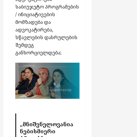
ი
საბიუჯეტო
პროგრამების
ჩ
აგვისტო
ა
/ ინიციატივების
აგვისტო
7,
7,
რ
მომზადება და
2026
2026
თ
ადვოკატირება,
უ
სწავლების დასრულების
ლ
შემდეგ
ა
განხორციელდება;
ბ
ო
ნ
ე
ნ
ტ
ე
ბ
ს
აგვისტო
„
მნიშვნელოვანია
7,
ნებისმიერი
2026