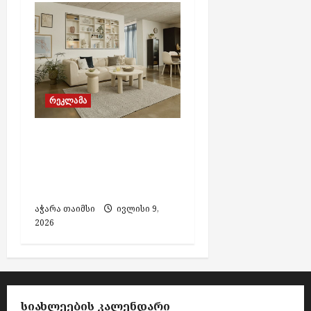
რეკლამა
JYSK ბათუმში 9 წლის
იუბილეს მასშტაბური
ფასდაკლებებით
აღნიშნავს
აჭარა თაიმსი
ივლისი 9,
2026
ᲡᲘᲐᲮᲚᲔᲔᲑᲘᲡ ᲙᲐᲚᲔᲜᲓᲐᲠᲘ