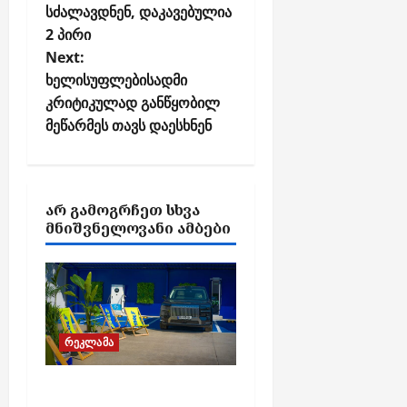
სძალავდნენ, დაკავებულია
n
2 პირი
a
Next:
v
ხელისუფლებისადმი
i
კრიტიკულად განწყობილ
g
მეწარმეს თავს დაესხნენ
a
t
i
ᲐᲠ ᲒᲐᲛᲝᲒᲠᲩᲔᲗ ᲡᲮᲕᲐ
o
ᲛᲜᲘᲨᲕᲜᲔᲚᲝᲕᲐᲜᲘ ᲐᲛᲑᲔᲑᲘ
n
რეკლამა
დამუხტე და დაისვენე