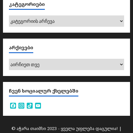
ᲙᲐᲢᲔᲒᲝᲠᲘᲔᲑᲘ
კატეგორიები
ᲐᲠᲥᲘᲕᲔᲑᲘ
არქივები
ᲩᲕᲔᲜ ᲡᲝᲪᲘᲐᲚᲣᲠ ᲥᲡᲔᲚᲔᲑᲨᲘ
Facebook
Instagram
TikTok
YouTube
Channel
© აჭარა თაიმსი 2023 - ყველა უფლება დაცულია!
|