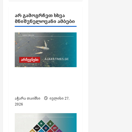
t
i
ᲐᲠ ᲒᲐᲛᲝᲒᲠᲩᲔᲗ ᲡᲮᲕᲐ
o
ᲛᲜᲘᲨᲕᲜᲔᲚᲝᲕᲐᲜᲘ ᲐᲛᲑᲔᲑᲘ
n
არჩევნები
ბათუმში, არდაგანის
ტბაში თევზები
მასობრივად იხოცება
აჭარა თაიმსი
ივლისი 27,
2026