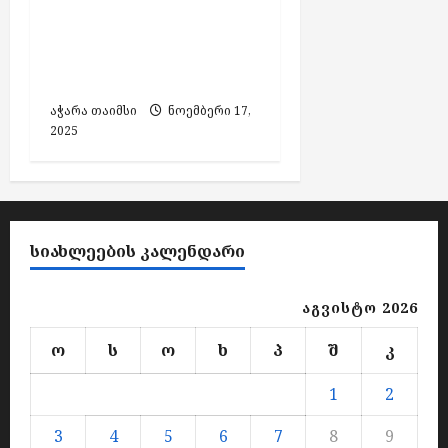
არჩევნებში ხმის
მიცემას
საზღვარგარეთ ვეღარ
შეძლებენ
აჭარა თაიმსი
ნოემბერი 17,
2025
ᲡᲘᲐᲮᲚᲔᲔᲑᲘᲡ ᲙᲐᲚᲔᲜᲓᲐᲠᲘ
აგვისტო 2026
ო
ს
ო
ხ
პ
შ
კ
1
2
3
4
5
6
7
8
9