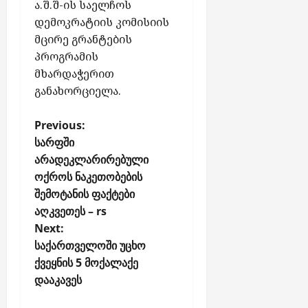
ა.შ.შ-ის საელჩოს
დემოკრატიის კომისიის
მცირე გრანტების
პროგრამის
მხარდაჭერით
განახორციელა.
P
Previous:
o
სარფში
არადეკლარირებული
s
ოქროს ნაკეთობების
t
შემოტანის ფაქტები
n
აღკვეთეს – rs
a
Next:
v
საქართველოში უცხო
i
ქვეყნის 5 მოქალაქე
g
დააკავეს
a