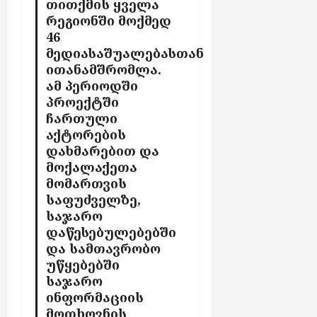
თითქმის ყველა
2026
ა
აგვისტო
რეგიონში მოქმედ
აგვისტო
“
6,
46
6,
-
2026
მედიასაშუალებასთან
2026
ს
ითანამშრომლა.
ქ
ამ პერიოდში
ს
პროექტში
ე
ჩართული
ლ
აქტორების
შ
დახმარებით და
ი
მოქალაქეთა
ჩ
მომართვის
ა
საფუძველზე,
რ
საჯარო
თ
დაწესებულებებში
უ
და სამთავრობო
ლ
ა
უწყებებში
ბ
საჯარო
ო
ინფორმაციის
ნ
მოთხოვნის