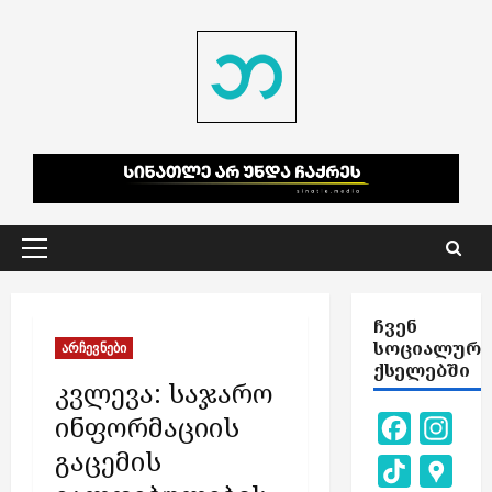
Skip
to
content
Primary
Menu
ᲩᲕᲔᲜ
ᲡᲝᲪᲘᲐᲚᲣᲠ
არჩევნები
ᲥᲡᲔᲚᲔᲑᲨᲘ
კვლევა: საჯარო
ინფორმაციის
Facebook
Inst
გაცემის
TikTok
Goog