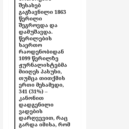
ე
შესახებ
ნ
გაგზავნილი 1863
ტ
წერილი
ე
შეგროვდა და
ბ
დამუშავდა.
ს
წერილების
საერთო
აგვისტო
რაოდენობიდან
6,
1099 წერილზე
2026
ჟურნალისტებმა
მიიღეს პასუხი,
თუმცა თითქმის
ერთი მესამედი,
341 (31%) –
კანონით
დადგენილი
ვადების
დარღვევით, რაც
გარდა იმისა, რომ