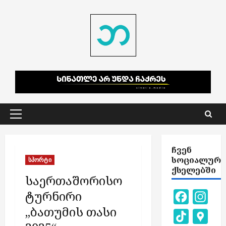
Skip
to
content
Primary
Menu
ᲩᲕᲔᲜ
ᲡᲝᲪᲘᲐᲚᲣᲠ
სპორტი
ᲥᲡᲔᲚᲔᲑᲨᲘ
საერთაშორისო
ტურნირი
Facebook
Inst
„ბათუმის თასი
TikTok
Goog