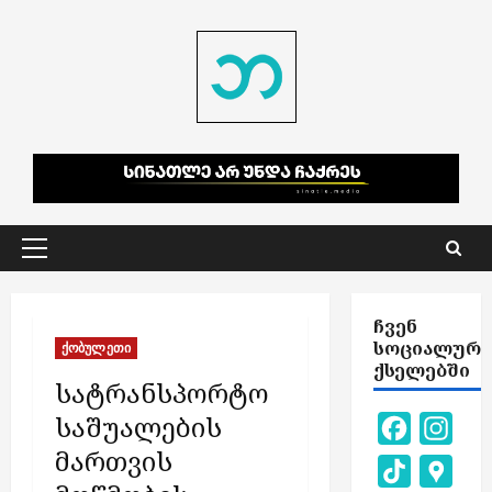
Skip
to
content
Primary
Menu
ᲩᲕᲔᲜ
ᲡᲝᲪᲘᲐᲚᲣᲠ
ქობულეთი
ᲥᲡᲔᲚᲔᲑᲨᲘ
სატრანსპორტო
საშუალების
Facebook
Inst
მართვის
TikTok
Goog