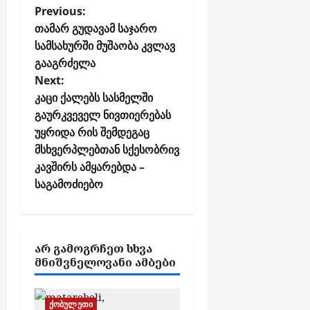
ე
P
Previous:
ს
o
თამარ გუდავამ საჯარო
ე
სამსახურში მუშაობა კვლავ
s
ძ
გააგრძელა
ე
t
Next:
ბ
n
ე
კაცი ქალებს სასმელში
a
ნ
გაურკვეველ ნივთიერებას
v
უყრიდა რის შემდეგაც
i
აგვისტო
მსხვერპლებთან სქესობრივ
7,
g
კავშირს ამყარებდა –
2026
a
საგამოძიებო
t
i
o
ᲐᲠ ᲒᲐᲛᲝᲒᲠᲩᲔᲗ ᲡᲮᲕᲐ
n
ᲛᲜᲘᲨᲕᲜᲔᲚᲝᲕᲐᲜᲘ ᲐᲛᲑᲔᲑᲘ
ქობულეთი