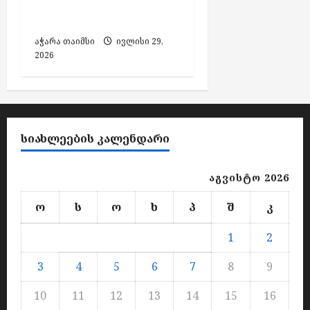
ქობულეთში ქალი
დაჭრეს
აჭარა თაიმსი
ივლისი 29,
2026
ᲡᲘᲐᲮᲚᲔᲔᲑᲘᲡ ᲙᲐᲚᲔᲜᲓᲐᲠᲘ
აგვისტო 2026
ო
ს
ო
ხ
პ
შ
კ
1
2
3
4
5
6
7
8
9
10
11
12
13
14
15
16