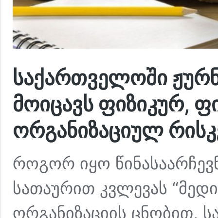
საქართველოში ჟურნ
მოიცავს ფიზიკურ, ფ
ორგანიზაციულ რისკე
როგორ იყო წინასაარჩევნ
სათაურით კვლევას “მედი
ორგანიზაციის ცნობით, 