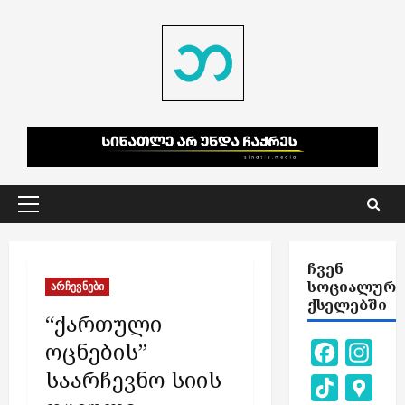
Skip
to
content
Primary
Menu
ᲩᲕᲔᲜ
ᲡᲝᲪᲘᲐᲚᲣᲠ
არჩევნები
ᲥᲡᲔᲚᲔᲑᲨᲘ
“ქართული
ოცნების”
Facebook
Inst
საარჩევნო სიის
TikTok
Goog