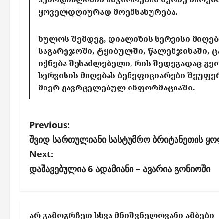
ყოველდღიურად მოემსახურება.
ხულოს შემდეგ, დიალიზის სერვისი მიღებ
საგარეჯოში, ტყიბულში, წალენჯიხაში, 
იქნება შესაძლებელი, რის შედეგადაც გ
სერვისის მიღებას ბენეფიციარები შეუფე
მიერ გავრცელებულ ინფორმაციაში.
P
Previous:
o
შვიდ სართულიანი სასტუმრო ბრიტანეთის ყ
s
Next:
დაშავებულია 6 ადამიანი – ავარია გონიოში
t
n
a
ᲐᲠ ᲒᲐᲛᲝᲒᲠᲩᲔᲗ ᲡᲮᲕᲐ ᲛᲜᲘᲨᲕᲜᲔᲚᲝᲕᲐᲜᲘ ᲐᲛᲑᲔᲑᲘ