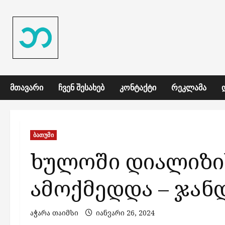
Skip
to
content
ᲛᲗᲐᲕᲐᲠᲘ
ᲩᲕᲔᲜ ᲨᲔᲡᲐᲮᲔᲑ
ᲙᲝᲜᲢᲐᲥᲢᲘ
ᲠᲔᲙᲚᲐᲛᲐ
ბათუმი
ხულოში დიალიზი
ამოქმედდა – ჯან
აჭარა თაიმსი
იანვარი 26, 2024