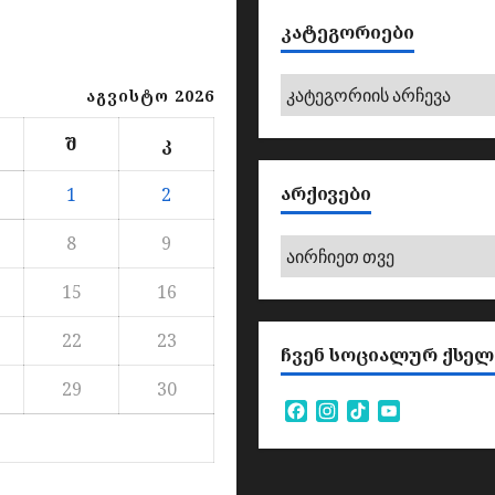
ᲙᲐᲢᲔᲒᲝᲠᲘᲔᲑᲘ
კატეგორიები
აგვისტო 2026
შ
კ
ᲐᲠᲥᲘᲕᲔᲑᲘ
1
2
8
9
არქივები
15
16
22
23
ᲩᲕᲔᲜ ᲡᲝᲪᲘᲐᲚᲣᲠ ᲥᲡᲔᲚ
29
30
Facebook
Instagram
TikTok
YouTube
Channel