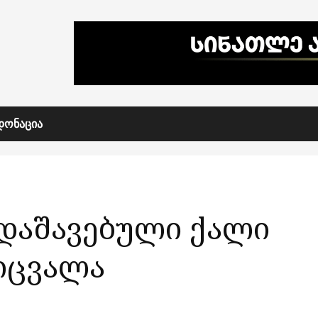
ᲓᲝᲜᲐᲪᲘᲐ
 დაშავებული ქალი
იცვალა