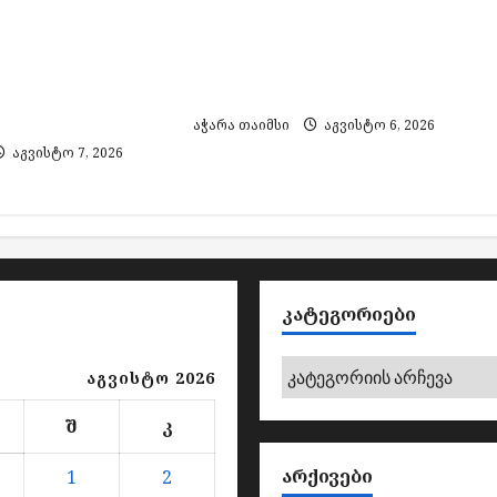
მიერ ძებნილი
15 დეპუტატი და 13
საქართველოში
ავტომობილი –
 ამოღებულია
ტრანსპორტი ბიუჯეტის
 საბრძოლო
ხარჯზე
აჭარა თაიმსი
აგვისტო 6, 2026
აგვისტო 7, 2026
ᲙᲐᲢᲔᲒᲝᲠᲘᲔᲑᲘ
კატეგორიები
აგვისტო 2026
შ
კ
ᲐᲠᲥᲘᲕᲔᲑᲘ
1
2