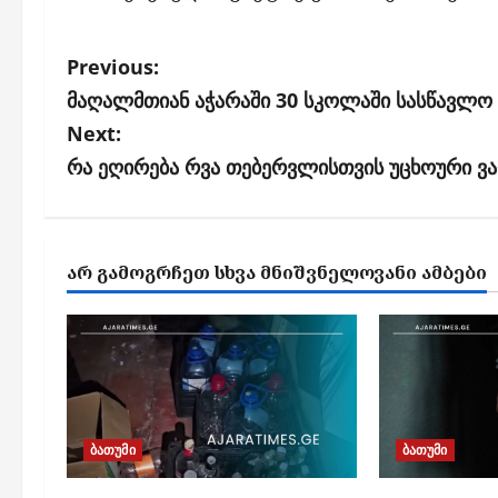
P
Previous:
o
მაღალმთიან აჭარაში 30 სკოლაში სასწავლო 
s
Next:
რა ეღირება რვა თებერვლისთვის უცხოური ვ
t
n
a
ᲐᲠ ᲒᲐᲛᲝᲒᲠᲩᲔᲗ ᲡᲮᲕᲐ ᲛᲜᲘᲨᲕᲜᲔᲚᲝᲕᲐᲜᲘ ᲐᲛᲑᲔᲑᲘ
v
i
g
a
t
ბათუმი
ბათუმი
i