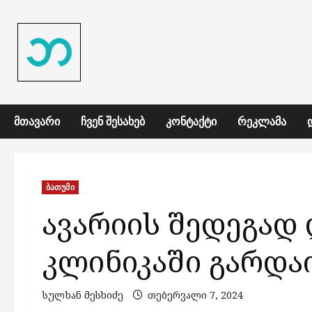
Skip
to
content
ᲛᲗᲐᲕᲐᲠᲘ
ᲩᲕᲔᲜ ᲨᲔᲡᲐᲮᲔᲑ
ᲙᲝᲜᲢᲐᲥᲢᲘ
ᲠᲔᲙᲚᲐᲛᲐ
ბათუმი
ავარიის შედეგად
კლინიკაში გარდა
სულხან მესხიძე
თებერვალი 7, 2024