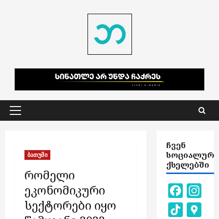
Skip
to
content
Primary
Menu
ᲩᲕᲔᲜ
ᲡᲝᲪᲘᲐᲚᲣᲠ
ბათუმი
ᲥᲡᲔᲚᲔᲑᲨᲘ
რომელი
ეკონომიკური
Facebook
Inst
სექტორები იყო
TikTok
Goog