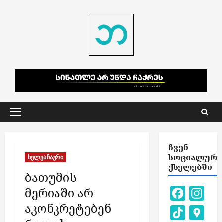
Skip
to
content
Primary
Menu
ᲩᲕᲔᲜ
ᲡᲝᲪᲘᲐᲚᲣᲠ
ხელვაჩაური
ᲥᲡᲔᲚᲔᲑᲨᲘ
ბათუმის
მერიაში არ
Facebook
Inst
აკონკრეტებენ
TikTok
Goog