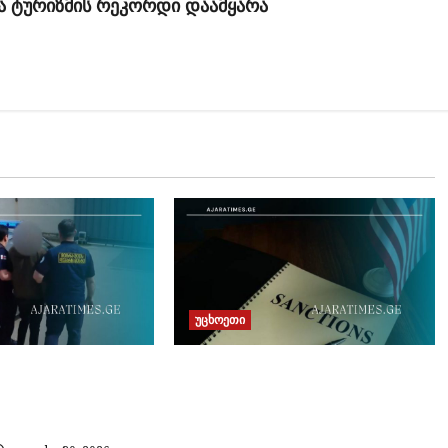
მა ტურიზმის რეკორდი დაამყარა
უცხოეთი
ლოდან უცხო
„პლატფორმა 2025“
 მოქალაქე
პროპაგანდისტული მედიის
ჟურნალისტების,
პროდიუსერებისა და