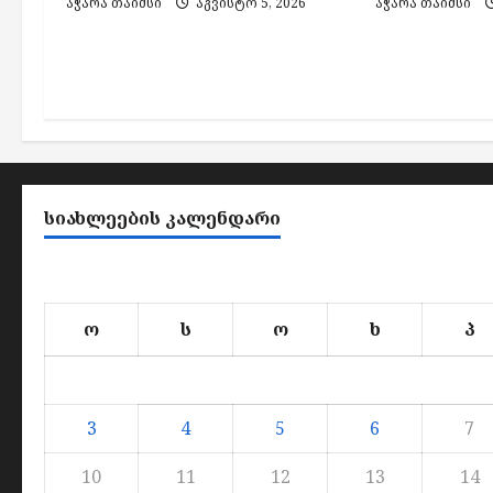
აჭარა თაიმსი
აგვისტო 5, 2026
აჭარა თაიმსი
ᲡᲘᲐᲮᲚᲔᲔᲑᲘᲡ ᲙᲐᲚᲔᲜᲓᲐᲠᲘ
ო
ს
ო
ხ
პ
3
4
5
6
7
10
11
12
13
14