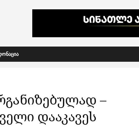
ᲓᲝᲜᲐᲪᲘᲐ
ორგანიზებულად –
ველი დააკავეს