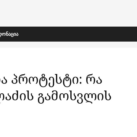
ᲓᲝᲜᲐᲪᲘᲐ
ა პროტესტი: რა
ლაძის გამოსვლის