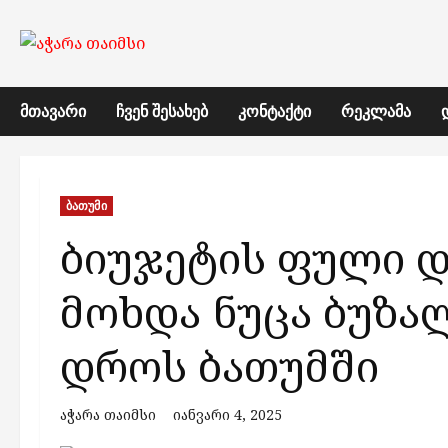
Skip
to
content
ᲛᲗᲐᲕᲐᲠᲘ
ᲩᲕᲔᲜ ᲨᲔᲡᲐᲮᲔᲑ
ᲙᲝᲜᲢᲐᲥᲢᲘ
ᲠᲔᲙᲚᲐᲛᲐ
ბათუმი
ბიუჯეტის ფული დ
მოხდა ნუცა ბუზა
დროს ბათუმში
აჭარა თაიმსი
იანვარი 4, 2025