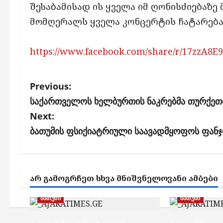
შესაბამისად ის ყველა იმ ღონისძიებაზე
მომღერალს ყველა კონცერტის ჩატარება 
https://www.facebook.com/share/r/17zzA8E
P
Previous:
o
საქართველოს ხელბურთის ნაკრებმა თურქეთი
s
Next:
ბათუმის ფსიქიატრიული საავადმყოფოს ფანჯ
t
n
a
ᲐᲠ ᲒᲐᲛᲝᲒᲠᲩᲔᲗ ᲡᲮᲕᲐ ᲛᲜᲘᲨᲕᲜᲔᲚᲝᲕᲐᲜᲘ ᲐᲛᲑᲔᲑᲘ
v
i
ბათუმი
ბათუმი
g