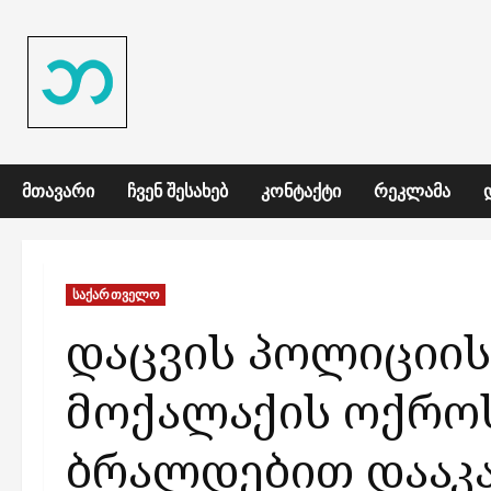
Skip
to
content
ᲛᲗᲐᲕᲐᲠᲘ
ᲩᲕᲔᲜ ᲨᲔᲡᲐᲮᲔᲑ
ᲙᲝᲜᲢᲐᲥᲢᲘ
ᲠᲔᲙᲚᲐᲛᲐ
საქართველო
დაცვის პოლიციი
მოქალაქის ოქრო
ბრალდებით დააკა