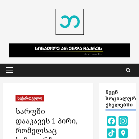
Skip
to
content
Primary
Menu
ᲩᲕᲔᲜ
ᲡᲝᲪᲘᲐᲚᲣᲠ
საქართველო
ᲥᲡᲔᲚᲔᲑᲨᲘ
სარფში
დააკავეს 1 პირი,
Facebook
Inst
რომელსაც
TikTok
Goog