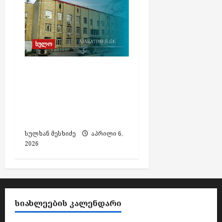
ბ
ს
აგვისტო
ხულო
7,
2026
ხულოს მერია
დასანქცირებულ
„იმედს“ ბიუჯეტის
თანხას ვეღარ
ურიცხავს
სულხან მესხიძე
აპრილი 6,
2026
ᲡᲘᲐᲮᲚᲔᲔᲑᲘᲡ ᲙᲐᲚᲔᲜᲓᲐᲠᲘ