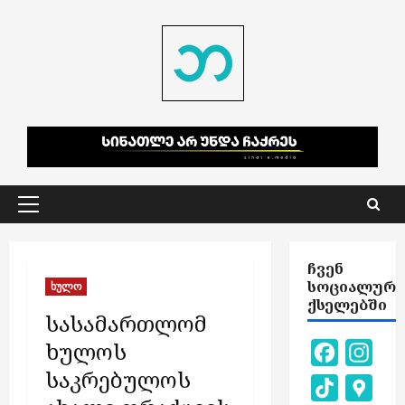
Skip
to
content
Primary
Menu
ᲩᲕᲔᲜ
ᲡᲝᲪᲘᲐᲚᲣᲠ
ხულო
ᲥᲡᲔᲚᲔᲑᲨᲘ
სასამართლომ
ხულოს
Facebook
Inst
საკრებულოს
TikTok
Goog