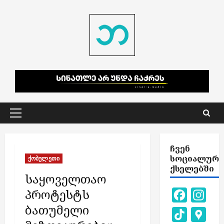
Skip
to
content
Primary
Menu
ᲩᲕᲔᲜ
ᲡᲝᲪᲘᲐᲚᲣᲠ
ქობულეთი
ᲥᲡᲔᲚᲔᲑᲨᲘ
საყოველთაო
პროტესტს
Facebook
Inst
ბათუმელი
TikTok
Goog