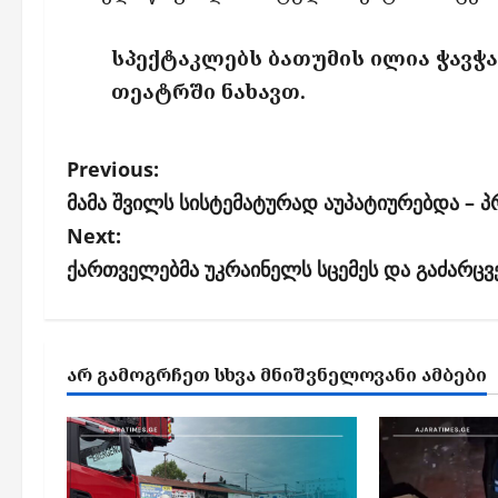
სპექტაკლებს ბათუმის ილია ჭავჭ
თეატრში ნახავთ.
P
Previous:
o
მამა შვილს სისტემატურად აუპატიურებდა – 
s
Next:
ქართველებმა უკრაინელს სცემეს და გაძარცვ
t
n
a
ᲐᲠ ᲒᲐᲛᲝᲒᲠᲩᲔᲗ ᲡᲮᲕᲐ ᲛᲜᲘᲨᲕᲜᲔᲚᲝᲕᲐᲜᲘ ᲐᲛᲑᲔᲑᲘ
v
i
g