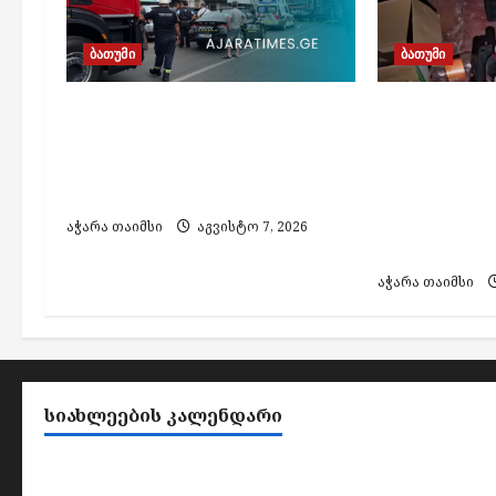
a
t
ბათუმი
ბათუმი
i
o
ბათუმში, ე.წ. „ხოფის
ბათუმში
ბაზრობაზე“ გაჩენილი
ფალსიფიც
n
ხანძრის შედეგად არავინ
ალკოჰოლის
დაშავებულა
აქციზური 
დამზადების
აჭარა თაიმსი
აგვისტო 7, 2026
პირი დააკა
აჭარა თაიმსი
ᲡᲘᲐᲮᲚᲔᲔᲑᲘᲡ ᲙᲐᲚᲔᲜᲓᲐᲠᲘ