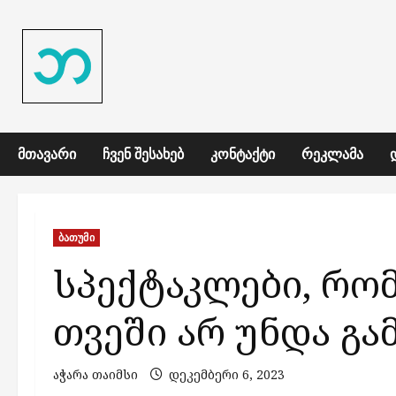
Skip
to
content
ᲛᲗᲐᲕᲐᲠᲘ
ᲩᲕᲔᲜ ᲨᲔᲡᲐᲮᲔᲑ
ᲙᲝᲜᲢᲐᲥᲢᲘ
ᲠᲔᲙᲚᲐᲛᲐ
ბათუმი
სპექტაკლები, რო
თვეში არ უნდა გ
აჭარა თაიმსი
დეკემბერი 6, 2023