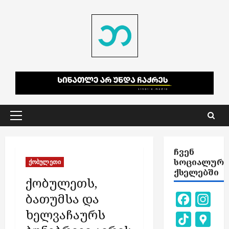
Skip
to
content
Primary
Menu
ᲩᲕᲔᲜ
ᲡᲝᲪᲘᲐᲚᲣᲠ
ქობულეთი
ᲥᲡᲔᲚᲔᲑᲨᲘ
ქობულეთს,
ბათუმსა და
Facebook
Inst
ხელვაჩაურს
TikTok
Goog