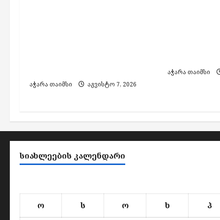
სამუშაოების გამო,
საბანკო ან
ელექტროენერგიის
000 აშშ დ
მიწოდება შეეზღუდება
მითვისები
„ენერგო-პრო ჯორჯია“-ს
ერთი პირი 
ქსელში ჩართულ
მეორეს ეძე
აბონენტებს
აჭარა თაიმსი
აჭარა თაიმსი
აგვისტო 7, 2026
ᲡᲘᲐᲮᲚᲔᲔᲑᲘᲡ ᲙᲐᲚᲔᲜᲓᲐᲠᲘ
ო
ს
ო
ხ
პ