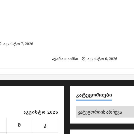
გარიშიდან 58
სამუშაოების გამო, 7
ოლარის
აგვისტოს
ს ბრალდებით
ელექტროენერგიის
დააკავეს,
მიწოდება შეეზღუდება
ბენ
„ენერგო-პრო ჯორჯია“-ს
ქსელში ჩართულ
აგვისტო 7, 2026
აბონენტებს
აჭარა თაიმსი
აგვისტო 6, 2026
ᲙᲐᲢᲔᲒᲝᲠᲘᲔᲑᲘ
კატეგორიები
აგვისტო 2026
შ
კ