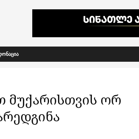
ᲓᲝᲜᲐᲪᲘᲐ
თ მუქარისთვის ორ
არედგინა