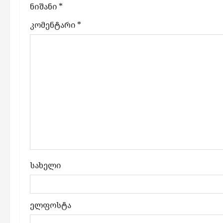
ნიშანი
*
g
კომენტარი
*
a
t
i
o
n
სახელი
ელფოსტა