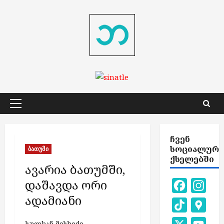
Skip
to
content
Primary
Menu
ᲩᲕᲔᲜ
ᲡᲝᲪᲘᲐᲚᲣᲠ
ბათუმი
ᲥᲡᲔᲚᲔᲑᲨᲘ
ავარია ბათუმში,
დაშავდა ორი
Facebook
Inst
ადამიანი
TikTok
Goog
Map
სულხან მესხიძე