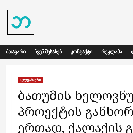
Skip
to
content
ᲛᲗᲐᲕᲐᲠᲘ
ᲩᲕᲔᲜ ᲨᲔᲡᲐᲮᲔᲑ
ᲙᲝᲜᲢᲐᲥᲢᲘ
ᲠᲔᲙᲚᲐᲛᲐ
ხელვაჩაური
ბათუმის ხელოვნ
პროექტის განხორ
ერთად, ქალაქის 