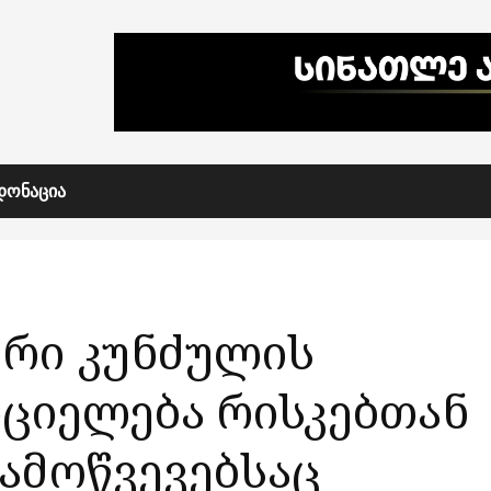
ᲓᲝᲜᲐᲪᲘᲐ
ური კუნძულის
ციელება რისკებთან
გამოწვევებსაც