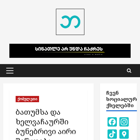
Skip
to
content
Primary
Menu
ᲩᲕᲔᲜ
ᲡᲝᲪᲘᲐᲚᲣᲠ
ქობულეთი
ᲥᲡᲔᲚᲔᲑᲨᲘ
ბათუმსა და
ხელვაჩაურში
Facebook
Inst
ბუნებრივი აირი
TikTok
Goog