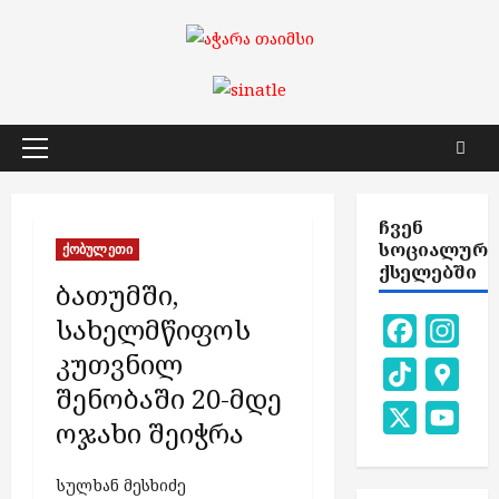
Skip
to
content
Primary
Menu
ᲩᲕᲔᲜ
ᲡᲝᲪᲘᲐᲚᲣᲠ
ქობულეთი
ᲥᲡᲔᲚᲔᲑᲨᲘ
ბათუმში,
სახელმწიფოს
Facebook
Inst
კუთვნილ
TikTok
Goog
შენობაში 20-მდე
Map
X
You
ოჯახი შეიჭრა
Chan
სულხან მესხიძე