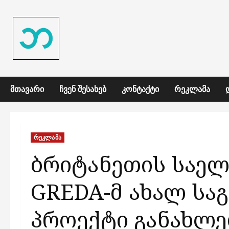
Skip
to
content
ᲛᲗᲐᲕᲐᲠᲘ
ᲩᲕᲔᲜ ᲨᲔᲡᲐᲮᲔᲑ
ᲙᲝᲜᲢᲐᲥᲢᲘ
ᲠᲔᲙᲚᲐᲛᲐ
რეკლამა
ბრიტანეთის საელ
GREDA-მ ახალ ს
პროექტი განახლე