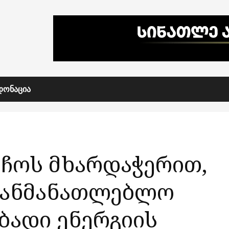
ᲓᲝᲜᲐᲪᲘᲐ
ჩოს მხარდაჭერით,
აგანმანათლებლო
ბადი ენერგიის