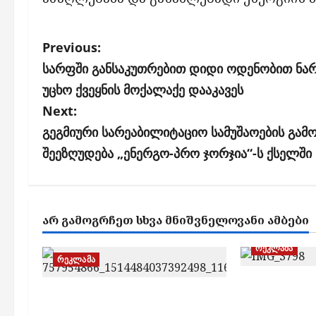
P
Previous:
o
სარფში განსაკუთრებით დიდი ოდენობით ნა
s
უცხო ქვეყნის მოქალაქე დააკავეს
Next:
t
გეგმიური სარეაბილიტაციო სამუშაოების გამ
n
შეეზღუდება „ენერგო-პრო ჯორჯია“-ს ქსელში
a
v
i
ᲐᲠ ᲒᲐᲛᲝᲒᲠᲩᲔᲗ ᲡᲮᲕᲐ ᲛᲜᲘᲨᲕᲜᲔᲚᲝᲕᲐᲜᲘ ᲐᲛᲑᲔᲑᲘ
g
რეკლამა
a
რეკლამა
t
საქართველ
დამუხტე და დაისვენე –
i
ტერმინალ
„ვისოლმა“ ბათუმში