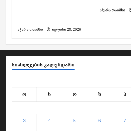
აპარატის 
o
ელექტრომობილების
აჭარა თაიმსი
n
ახალი, მრავალფუნქციური
ჰაბი გახსნა
აჭარა თაიმსი
ივლისი 28, 2026
ᲡᲘᲐᲮᲚᲔᲔᲑᲘᲡ ᲙᲐᲚᲔᲜᲓᲐᲠᲘ
ო
ს
ო
ხ
პ
3
4
5
6
7