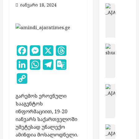
იანვარი 18, 2024
ბათუმი
ბ
ა
თ
უ
მ
შ
საქართვ
Facebook
Messenger
X
Threads
გ
ი
ე
მ
LinkedIn
WhatsApp
Telegram
Google
გ
ო
მ
ქ
Translate
Copy
ი
ა
უ
ბათუმი
ლ
Link
ზ
რ
ა
გარემოს ეროვნული
ა
ი
ქ
სააგენტოს
უ
ს
ე
ინფორმაციით, 19-20
რ
ა
პ
იანვარს საქართველოში
ა
რ
ა
უმეტესად უნალექო
ხ
ბათუმი
ე
რ
ბ
ვ
ამინდია მოსალოდნელი.
ა
ტ