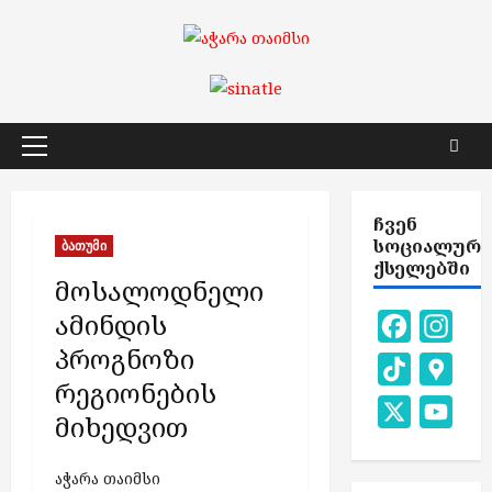
Skip
to
content
Primary
Menu
ᲩᲕᲔᲜ
ᲡᲝᲪᲘᲐᲚᲣᲠ
ბათუმი
ᲥᲡᲔᲚᲔᲑᲨᲘ
მოსალოდნელი
ამინდის
Facebook
Inst
პროგნოზი
TikTok
Goog
რეგიონების
Map
X
You
მიხედვით
Chan
აჭარა თაიმსი