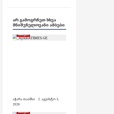
ტ
g
ე
a
ბ
t
ს
ᲐᲠ ᲒᲐᲛᲝᲒᲠᲩᲔᲗ ᲡᲮᲕᲐ
i
ᲛᲜᲘᲨᲕᲜᲔᲚᲝᲕᲐᲜᲘ ᲐᲛᲑᲔᲑᲘ
აგვისტო
o
5,
ბათუმი
n
2026
ბათუმში მოქალაქე
პარტია „ძლიერი
საქართველო –
ლელოს“ წევრისთვის
შეურაცხყოფის
მიყენების საბაბით
1000 ლარით
დააჯარიმეს
აჭარა თაიმსი
აგვისტო 5,
2026
ბათუმი