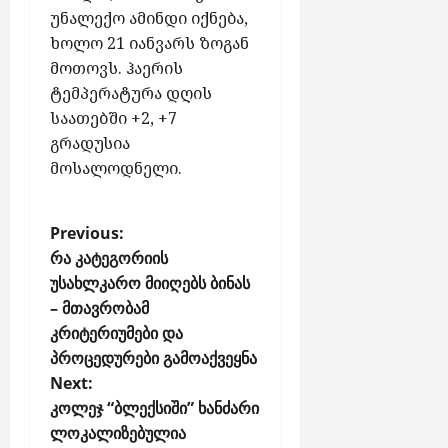
-
5,
უნალექო ამინდი იქნება,
ს
2026
ხოლო 21 იანვარს ზოგან
ქ
მოთოვს. ჰაერის
ს
ტემპერატურა დღის
ე
საათებში +2, +7
ლ
გრადუსია
შ
ი
მოსალოდნელი.
ჩ
ა
P
რ
Previous:
თ
o
რა კატეგორიის
უ
უსახლკარო მიიღებს ბინას
s
ლ
– მთავრობამ
t
ა
კრიტერიუმები და
ბ
n
პროცედურები გამოაქვეყნა
ო
a
Next:
ნ
v
ე
კოლეჯ “ბლექსიში” ხანძარი
i
ნ
ლოკალიზებულია