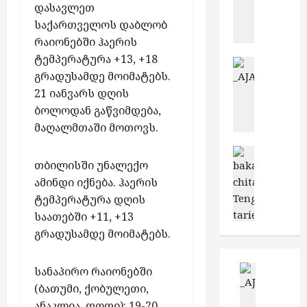
ა
ლ
ბ
დასავლეთ
ი
თ
ე
ი
ა
საქართველოს დაბლობ
უ
დ
ლ
„
რაიონებში ჰაერის
მ
ი
ი
ძ
ტემპერატურა +13, +18
შ
უცხოეთი
ა
ტ
ლ
გრადუსამდე მოიმატებს.
ქ
ი
ნ
ა
ი
ა
21 იანვარს დღის
მ
მ
ც
ე
რ
ო
ბოლოდან გაწვიმდება,
ა
ი
რ
თ
მ
ა
ო
მაღალმთაში მოთოვს.
ი
ვ
ხ
ჭ
ს
ს
ე
ბათუმი
დ
ა
ა
ა
თბილისში უნალექო
ბ
ლ
ა
რ
მ
ქ
ა
ამინდი იქნება. ჰაერის
მ
რ
ი
უ
ა
თ
ა
ტემპერატურა დღის
ი
ს
შ
რ
უ
მ
მ
კ
საათებში +11, +13
ა
თ
მ
ე
კ
უ
ო
გრადუსამდე მოიმატებს.
ვ
ი
ზ
ვ
ლ
ე
ე
ს
ღ
ლ
ტ
ბ
ლ
ბათუმი
სანაპირო რაიონებში
მ
ვ
ე
უ
ი
ო
ბ
ე
(ბათუმი, ქობულეთი,
ა
ლ
რ
ს
–
ა
რ
უ
ო
ანაკლია, ფოთი): 19-20
ი