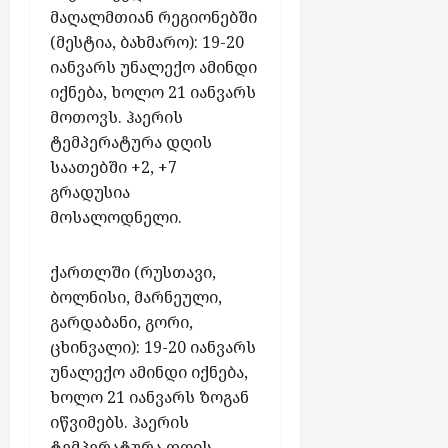
ვ
5,
ღ
ხ
ბ
მ
ნ
,
ს
მაღალმთიან რეგიონებში
2026
ე
უ
მ
ი
ც
ი
6
“
(მესტია, ბახმარო): 19-20
ს
დ
ე
თ
დ
ს
ა
წ
იანვარს უნალექო ამინდი
ე
ლ
1
ე
ტ
გ
ე
იქნება, ხოლო 21 იანვარს
ბ
აგვისტო
თ
0
ლ
რ
ვ
ვ
5,
მოთოვს. ჰაერის
ა
ა
0
ო
ი
ი
რ
2026
„
შ
0
ბ
ტემპერატურა დღის
ს
ს
ი
ე
უ
ლ
ი
მ
საათებში +2, +7
ტ
ს
ნ
ა
ა
ს
ო
ო
თ
გრადუსია
ე
ზ
რ
ს
ა
ს
ვ
მოსალოდნელი.
რ
ღ
ი
ა
დ
ე
ი
გ
ვ
თ
ქ
გ
ლ
ს
ო
ა
ქართლში (რუსთავი,
დ
მ
ი
ე
შ
-
შ
ა
ე
ბოლნისი, მარნეული,
ლ
ქ
ე
პ
ი
ა
ზ
ი
ტ
გარდაბანი, გორი,
უ
რ
3
ჯ
ე
ს
რ
რ
ცხინვალი): 19-20 იანვარს
ო
6
ა
ძ
თ
ო
ა
უნალექო ამინდი იქნება,
ჯ
მ
რ
ე
ა
ე
ც
ხოლო 21 იანვარს ზოგან
ო
ი
ი
ბ
ნ
ნ
ხ
იწვიმებს. ჰაერის
რ
გ
მ
ნ
ა
ე
ყ
ტემპერატურა დღის
ჯ
რ