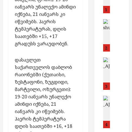
გ
ლ
თ
ი
რ
ბ
ს
იანვარს უნალექო ამინდი
ა
ე
უ
1
ი
მ
ი
მ
მ
ლ
იქნება, 21 იანვარს კი
მ
დ
ა
ს
ი
ო
ო
იწვიმებს. ჰაერის
შ
საქართვ
ა
ხ
მ
ნ
,
ს
გ
ი
ტემპერატურას, დღის
ნ
მ
ც
ი
6
“
ე
მ
საათებში +15, +17
ო
ე
დ
ს
ა
წ
გ
ო
რ
გრადუსს ვარაუდობენ.
ლ
ე
ტ
გ
ე
მ
ქ
2
ი
თ
ლ
რ
ვ
ვ
ი
ა
მ
ა
ო
ი
ი
რ
დასავლეთ
უ
ბათუმი
ლ
ა
შ
ბ
ს
ს
ი
ზ
რ
საქართველოს დაბლობ
ა
ღ
უ
ი
მ
ტ
ს
ა
ი
ქ
რაიონებში (ქუთაისი,
ა
ა
ს
ო
ო
თ
უ
ს
ე
ზესტაფონი, ზუგდიდი,
ლ
ზ
ს
ა
ს
ვ
რ
ა
3
პ
ჩ
მარტვილი, ოზურგეთი):
ღ
ა
დ
ე
ი
ა
რ
ა
ი
ვ
ქ
19-20 იანვარს უნალექო
გ
ლ
ს
ხ
ბათუმი
ე
რ
ნ
ა
მ
ი
ამინდი იქნება, 21
ე
შ
ბ
ვ
ა
ტ
ო
შ
ე
ლ
ქ
ე
ა
იანვარს კი იწვიმებს.
ლ
ბ
ი
ს
ი
ზ
ი
ტ
უ
თ
ე
ჰაერის ტემპერატურა
ი
ა
ა
3
ე
ს
რ
რ
უ
დ
4
ლ
„
დღის საათებში +16, +18
ნ
6
ძ
თ
ო
ა
მ
ი
ი