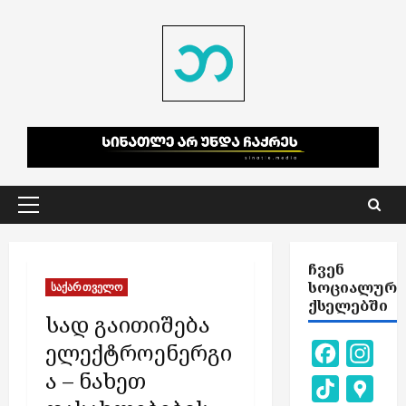
Skip
to
content
Primary
Menu
ᲩᲕᲔᲜ
ᲡᲝᲪᲘᲐᲚᲣᲠ
საქართველო
ᲥᲡᲔᲚᲔᲑᲨᲘ
სად გაითიშება
ელექტროენერგი
Facebook
Inst
ა – ნახეთ
TikTok
Goog