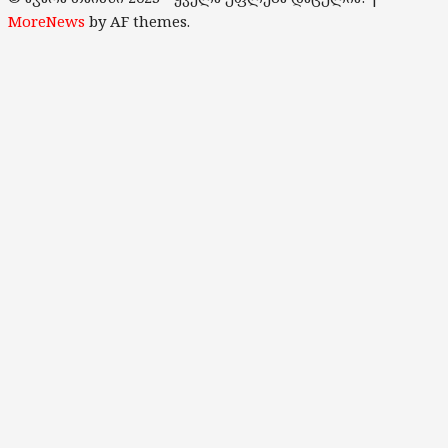
Channel
MoreNews
by AF themes.