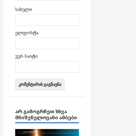
სახელი
ელფოსტა
ვებ-საიტი
ᲐᲠ ᲒᲐᲛᲝᲒᲠᲩᲔᲗ ᲡᲮᲕᲐ
ᲛᲜᲘᲨᲕᲜᲔᲚᲝᲕᲐᲜᲘ ᲐᲛᲑᲔᲑᲘ