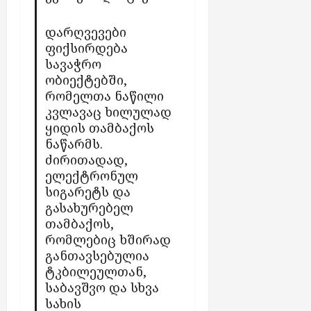
ვ
ბ
დ
ჯ
ლ
ს
ე
ო
დარღვევები
ე
ბ
რ
ბ
ფიქსირდება
აგვისტო
ი
ჯ
ი
სავაჭრო
6,
თ
ი
ობიექტებში,
2026
ა
რომელთა ნაწილი
აგვისტო
აგვისტო
“
6,
კვლავაც ხილულად
6,
-
2026
ყიდის თამბაქოს
2026
ს
ნაწარმს.
ქ
ძირითადად,
ს
ელექტრონულ
ე
სიგარეტს და
ლ
გასახურებელ
შ
თამბაქოს,
ი
რომლებიც ხშირად
ჩ
განთავსებულია
ა
ტკბილეულთან,
რ
საბავშვო და სხვა
თ
სახის
უ