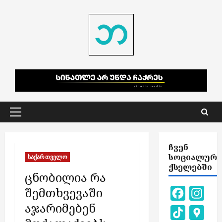
Skip
to
content
Primary
Menu
ᲩᲕᲔᲜ
ᲡᲝᲪᲘᲐᲚᲣᲠ
საქართველო
ᲥᲡᲔᲚᲔᲑᲨᲘ
ცნობილია რა
შემთხვევაში
Facebook
Inst
აჯარიმებენ
TikTok
Goog