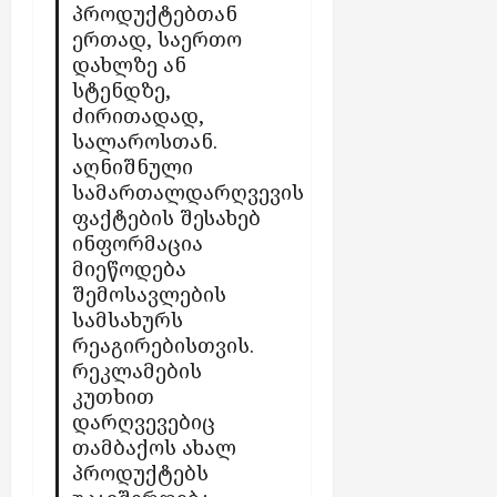
პროდუქტებთან
ლ
ერთად, საერთო
ა
დახლზე ან
ბ
ო
სტენდზე,
ნ
ძირითადად,
ე
სალაროსთან.
ნ
აღნიშნული
ტ
სამართალდარღვევის
ე
ფაქტების შესახებ
ბ
ინფორმაცია
ს
მიეწოდება
შემოსავლების
აგვისტო
სამსახურს
6,
რეაგირებისთვის.
2026
რეკლამების
კუთხით
დარღვევებიც
თამბაქოს ახალ
პროდუქტებს