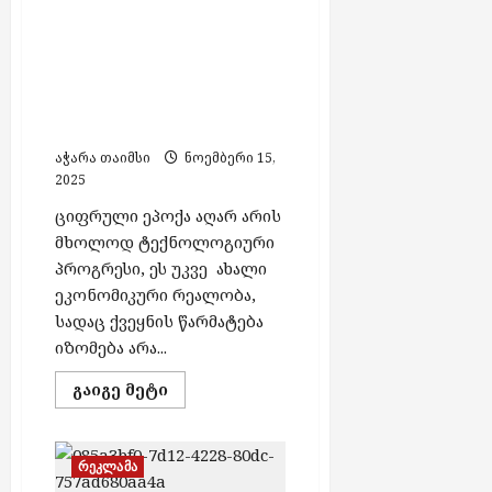
კირთაძე
სწრაფად გაიზრდება –
ჩვენთვის ჰესების
მშენებლობა
გარდაუვალი
აუცილებლობაა“ – ნოდარ
სირბილაძე
აჭარა თაიმსი
ნოემბერი 15,
2025
ციფრული ეპოქა აღარ არის
მხოლოდ ტექნოლოგიური
პროგრესი, ეს უკვე ახალი
ეკონომიკური რეალობა,
სადაც ქვეყნის წარმატება
იზომება არა...
Read
გაიგე მეტი
more
about
„მომდევნო
წლებში
ელექტროენერგიის
რეკლამა
მოხმარება