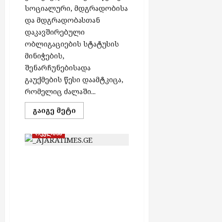
სოციალური, მდგრადობისა
და მდგრადობასთან
დაკავშირებული
ობლიგაციების სტატუსის
მინიჭების,
შენარჩუნებისადა
გაუქმების წესი დაამტკიცა,
რომელიც ძალაში...
Read
გაიგე მეტი
more
about
მწვანე
რეკლამა
ობლიგაციების
ფინანსური
ინსტრუმენტი
საქართველოს
განახლებადი
ენერგიის
შესაძლებლობა აქვს 3-
წყაროებს
გრძელვადიან
ჯერ მეტი
კაპიტალთან
ელექტროენერგია
აკავშირებს
–
აწარმოოს – თენგო
ლევან
კირთაძე
კოკაია