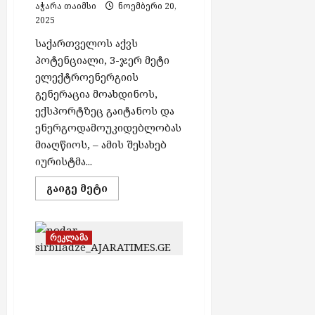
აჭარა თაიმსი
ნოემბერი 20,
2025
საქართველოს აქვს
პოტენციალი, 3-ჯერ მეტი
ელექტროენერგიის
გენერაცია მოახდინოს,
ექსპორტზეც გაიტანოს და
ენერგოდამოუკიდებლობას
მიაღწიოს, – ამის შესახებ
იურისტმა...
Read
გაიგე მეტი
more
about
საქართველოს
შესაძლებლობა
აქვს
რეკლამა
3-
ჯერ
მეტი
„მომდევნო წლებში
ელექტროენერგია
აწარმოოს
ელექტროენერგიის
–
მოხმარება კიდევ უფრო
თენგო