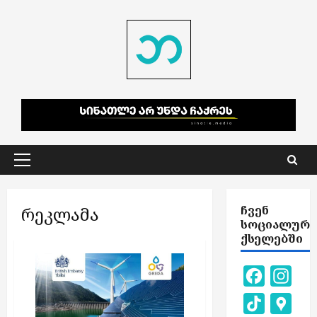
Skip
to
content
Primary
Menu
რეკლამა
ᲩᲕᲔᲜ
ᲡᲝᲪᲘᲐᲚᲣᲠ
ᲥᲡᲔᲚᲔᲑᲨᲘ
Facebook
Inst
TikTok
Goog