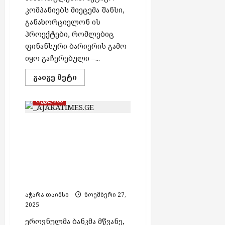
ბ
კომპანიებს მიეცემა შანსი,
ს
განახორციელონ ის
პროექტები, რომლებიც
აგვისტო
ფინანსური ბარიერის გამო
7,
იყო გაჩერებული –...
2026
Read
გაიგე მეტი
more
about
განახლებადი
რეკლამა
ენერგოწყაროების
მიმართულებით
აქტიურ
მწვანე ობლიგაციების
კომპანიებს
მიეცემა
ფინანსური ინსტრუმენტი
შანსი,
განახორციელონ
განახლებადი ენერგიის
ის
წყაროებს გრძელვადიან
პროექტები,
რომლებიც
კაპიტალთან აკავშირებს
ფინანსური
– ლევან კოკაია
ბარიერის
გამო
აჭარა თაიმსი
ნოემბერი 27,
იყო
გაჩერებული
2025
–
მაია
ეროვნულმა ბანკმა მწვანე,
მელიქიძე