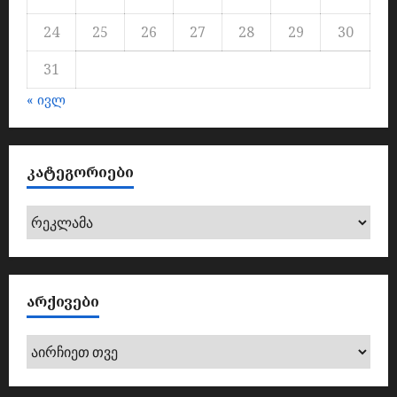
24
25
26
27
28
29
30
31
« ივლ
ᲙᲐᲢᲔᲒᲝᲠᲘᲔᲑᲘ
კატეგორიები
ᲐᲠᲥᲘᲕᲔᲑᲘ
არქივები