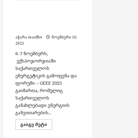
კიდევ
უფრო
საქართველოს
სწრაფად
გაიზრდება
ენერგეტიკის გამოფენა
–
და ფორუმი GEEF 2025
ჩვენთვის
ჰესების
წარმატებით დასრულდა
მშენებლობა
გარდაუვალი
აჭარა თაიმსი
ნოემბერი 10,
აუცილებლობაა“
2025
–
ნოდარ
სირბილაძე
6-7 ნოემბერს,
ექსპოჯორჯიაში
საქართველოს
ენერგეტიკის გამოფენა და
ფორუმი – GEEF 2025
გაიმართა, რომელიც
საქართველოს
განახლებადი ენერგიის
განვითარების...
Read
გაიგე მეტი
more
about
საქართველოს