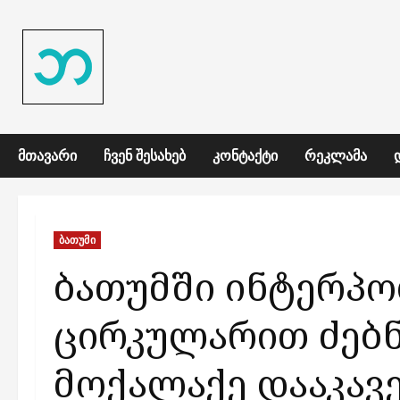
Skip
to
content
ᲛᲗᲐᲕᲐᲠᲘ
ᲩᲕᲔᲜ ᲨᲔᲡᲐᲮᲔᲑ
ᲙᲝᲜᲢᲐᲥᲢᲘ
ᲠᲔᲙᲚᲐᲛᲐ
ბათუმი
ბათუმში ინტერპ
ცირკულარით ძებ
მოქალაქე დააკავ