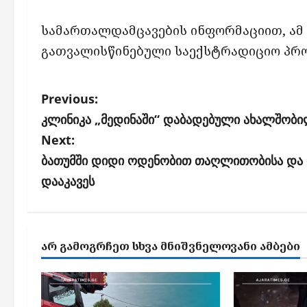
სამართალდამცავების ინფორმაციით, ამ 
გათვალისწინებული საექსტრადიციო პრო
P
Previous:
o
კლინიკა „მედინაში“ დაბადებული ახალშობ
s
Next:
ბათუმში დიდი ოდენობით თაღლითობისა და 
t
დააკავეს
n
a
v
ᲐᲠ ᲒᲐᲛᲝᲒᲠᲩᲔᲗ ᲡᲮᲕᲐ ᲛᲜᲘᲨᲕᲜᲔᲚᲝᲕᲐᲜᲘ ᲐᲛᲑᲔᲑᲘ
i
g
a