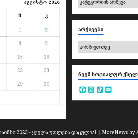
აგვისტო 2026
შ
კ
ᲐᲠᲥᲘᲕᲔᲑᲘ
1
2
8
9
არქივები
15
16
22
23
ᲩᲕᲔᲜ ᲡᲝᲪᲘᲐᲚᲣᲠ ᲥᲡᲔᲚ
29
30
Facebook
Instagram
TikTok
YouTube
Channel
თაიმსი 2023 - ყველა უფლება დაცულია!
|
MoreNews
by 