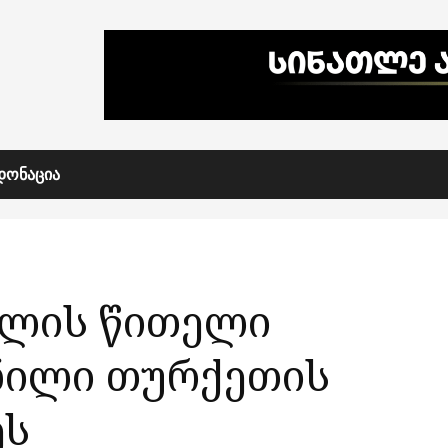
ᲓᲝᲜᲐᲪᲘᲐ
ოლის წითელი
ნილი თურქეთის
ეს