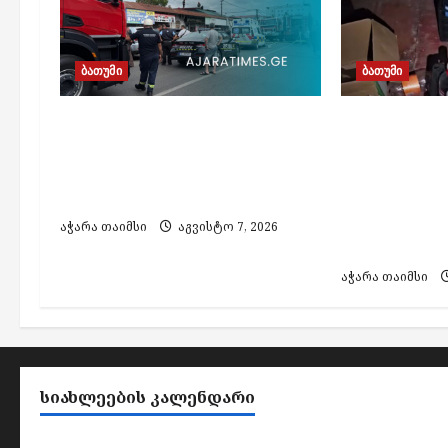
t
i
ბათუმი
ბათუმი
o
n
ბათუმში, ე.წ. „ხოფის
ბათუმში
ბაზრობაზე“ გაჩენილი
ფალსიფიც
ხანძრის შედეგად არავინ
ალკოჰოლის
დაშავებულა
აქციზური 
დამზადების
აჭარა თაიმსი
აგვისტო 7, 2026
პირი დააკა
აჭარა თაიმსი
ᲡᲘᲐᲮᲚᲔᲔᲑᲘᲡ ᲙᲐᲚᲔᲜᲓᲐᲠᲘ