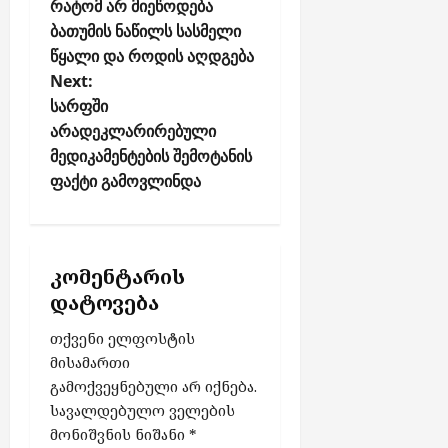
o
რატომ არ მიეწოდება
ო
ე
ს
ბათუმის ნაწილს სასმელი
ნ
s
ა
წყალი და როდის აღდგება
t
ვ
აგვისტო
Next:
n
ლ
7,
სარფში
ე
a
2026
არადეკლარირებული
ბ
v
მედიკამენტების შემოტანის
ი
i
ფაქტი გამოვლინდა
g
აგვისტო
a
6,
2026
t
კომენტარის
i
დატოვება
o
თქვენი ელფოსტის
n
მისამართი
გამოქვეყნებული არ იქნება.
სავალდებულო ველების
მონიშვნის ნიშანი
*