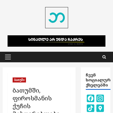
Skip
to
content
Primary
Menu
ᲩᲕᲔᲜ
ᲡᲝᲪᲘᲐᲚᲣᲠ
ბათუმი
ᲥᲡᲔᲚᲔᲑᲨᲘ
ბათუმში,
ფიროსმანის
Facebook
Inst
ქუჩის
TikTok
Goog