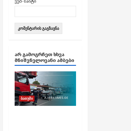
ვებ-საიტი
ᲐᲠ ᲒᲐᲛᲝᲒᲠᲩᲔᲗ ᲡᲮᲕᲐ
ᲛᲜᲘᲨᲕᲜᲔᲚᲝᲕᲐᲜᲘ ᲐᲛᲑᲔᲑᲘ
ბათუმი
ბათუმში, ე.წ. „ხოფის
ბაზრობაზე“ გაჩენილი
ხანძრის შედეგად