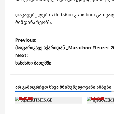
დაკავებულების მიმართ კანონით გათვა
მიმდინარეობს.
P
Previous:
o
მოფარიკავე აჭარიდან „Marathon Fleuret 20
s
Next:
ხანძარი ბათუმში
t
n
a
ᲐᲠ ᲒᲐᲛᲝᲒᲠᲩᲔᲗ ᲡᲮᲕᲐ ᲛᲜᲘᲨᲕᲜᲔᲚᲝᲕᲐᲜᲘ ᲐᲛᲑᲔᲑᲘ
v
i
ბათუმი
ბათუმი
g
ბათუმში, ე.წ. „ხოფის
ბათუმში