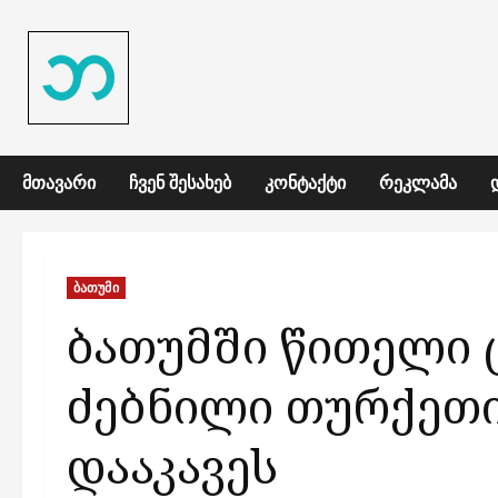
Skip
to
content
ᲛᲗᲐᲕᲐᲠᲘ
ᲩᲕᲔᲜ ᲨᲔᲡᲐᲮᲔᲑ
ᲙᲝᲜᲢᲐᲥᲢᲘ
ᲠᲔᲙᲚᲐᲛᲐ
ბათუმი
ბათუმში წითელი
ძებნილი თურქეთი
დააკავეს