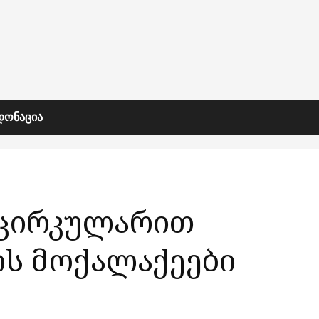
ᲓᲝᲜᲐᲪᲘᲐ
 ცირკულარით
ს მოქალაქეები