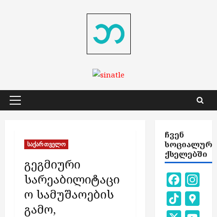
Skip
to
content
Primary
Menu
ᲩᲕᲔᲜ
ᲡᲝᲪᲘᲐᲚᲣᲠ
საქართველო
ᲥᲡᲔᲚᲔᲑᲨᲘ
გეგმიური
სარეაბილიტაცი
Facebook
Inst
ო სამუშაოების
TikTok
Goog
გამო,
Map