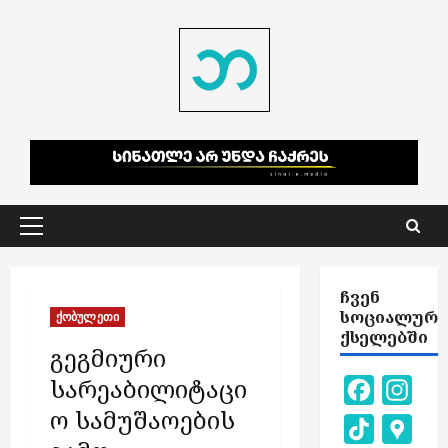
Skip
to
content
Primary
Menu
ᲩᲕᲔᲜ
ᲡᲝᲪᲘᲐᲚᲣᲠ
ქობულეთი
ᲥᲡᲔᲚᲔᲑᲨᲘ
გეგმიური
სარეაბილიტაცი
Facebook
Inst
ო სამუშაოების
TikTok
Goog