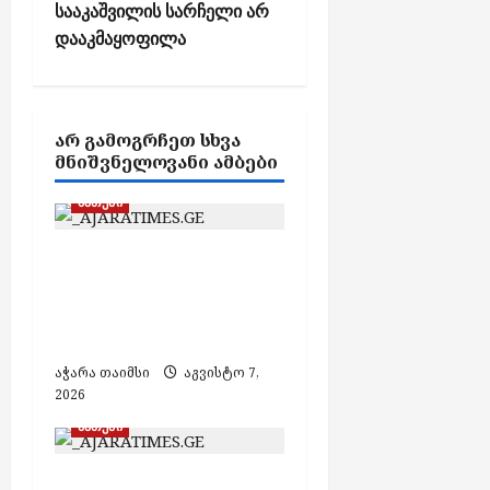
a
სააკაშვილის სარჩელი არ
v
დააკმაყოფილა
i
g
a
ᲐᲠ ᲒᲐᲛᲝᲒᲠᲩᲔᲗ ᲡᲮᲕᲐ
t
ᲛᲜᲘᲨᲕᲜᲔᲚᲝᲕᲐᲜᲘ ᲐᲛᲑᲔᲑᲘ
i
ბათუმი
o
n
ბათუმში, ე.წ. „ხოფის
ბაზრობაზე“ გაჩენილი
ხანძრის შედეგად
არავინ დაშავებულა
აჭარა თაიმსი
აგვისტო 7,
2026
ბათუმი
ბათუმში