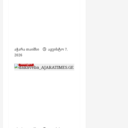
ფალსიფიცირებული
ალკოჰოლისა და
ყალბი აქციზური
მარკების დამზადების
საქმეზე 3 პირი
დააკავეს
აჭარა თაიმსი
აგვისტო 7,
2026
ბათუმი
თურქეთის მიერ
ძებნილი ორი პირი
საქართველოში
დააკავეს,
ამოღებულია იარაღი
და საბრძოლო
მასალა