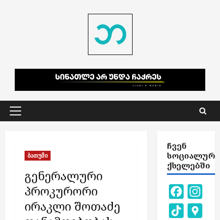
Skip
to
content
Primary
Menu
ᲩᲕᲔᲜ
ᲡᲝᲪᲘᲐᲚᲣᲠ
ბათუმი
ᲥᲡᲔᲚᲔᲑᲨᲘ
გენერალური
პროკურორი
Facebook
Inst
ირაკლი შოთაძე
TikTok
Goog