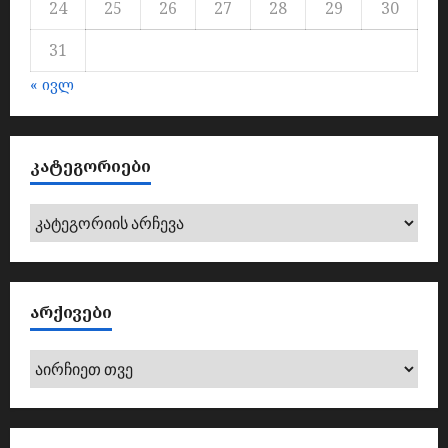
24
25
26
27
28
29
30
31
« ივლ
ᲙᲐᲢᲔᲒᲝᲠᲘᲔᲑᲘ
კატეგორიები
ᲐᲠᲥᲘᲕᲔᲑᲘ
არქივები