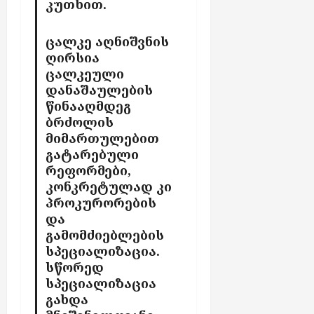
კუთხით.
მ
ა
ქ
ა
კ
ს
ცალკე აღნიშვნის
ს
ა
ე
ღირსია
ა
ვ
ლ
ლ
ცალკეული
ე
შ
ა
დანაშაულების
ს
ი
წინააღმდეგ
ჩ
ბრძოლის
აგვისტო
ა
აგვისტო
7,
მიმართულებით
7,
რ
2026
2026
გატარებული
თ
უ
რეფორმები,
ლ
კონკრეტულად კი
ა
პროკურორების
ბ
და
ო
გამომძიებლების
ნ
სპეციალიზაცია.
ე
სწორედ
ნ
სპეციალიზაცია
ტ
გახდა
ე