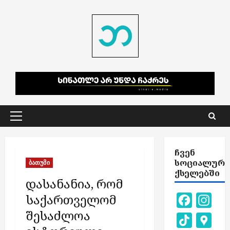
Skip
to
content
Primary
Menu
ᲩᲕᲔᲜ
ᲡᲝᲪᲘᲐᲚᲣᲠ
ბათუმი
ᲥᲡᲔᲚᲔᲑᲨᲘ
დასანანია, რომ
საქართველომ
Facebook
Inst
შესაძლოა
TikTok
Goog