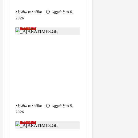
ბიუჯეტის ხარჯზე
აჭარა თაიმსი
აგვისტო 6,
2026
ბათუმი
ბათუმში მოქალაქე
პარტია „ძლიერი
საქართველო –
ლელოს“ წევრისთვის
შეურაცხყოფის
მიყენების საბაბით
1000 ლარით
დააჯარიმეს
აჭარა თაიმსი
აგვისტო 5,
2026
ბათუმი
ზაურ ახვლედიანმა