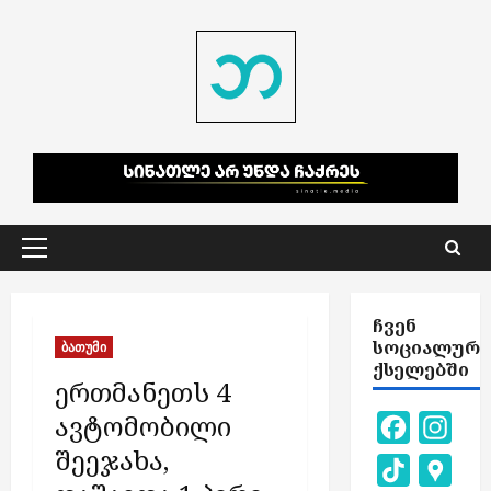
Skip
to
content
Primary
Menu
ᲩᲕᲔᲜ
ᲡᲝᲪᲘᲐᲚᲣᲠ
ბათუმი
ᲥᲡᲔᲚᲔᲑᲨᲘ
ერთმანეთს 4
ავტომობილი
Facebook
Inst
შეეჯახა,
TikTok
Goog