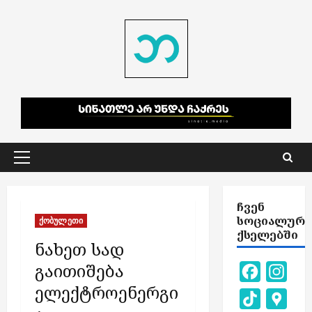
Skip
to
content
Primary
Menu
ᲩᲕᲔᲜ
ᲡᲝᲪᲘᲐᲚᲣᲠ
ქობულეთი
ᲥᲡᲔᲚᲔᲑᲨᲘ
ნახეთ სად
გაითიშება
Facebook
Inst
ელექტროენერგი
TikTok
Goog