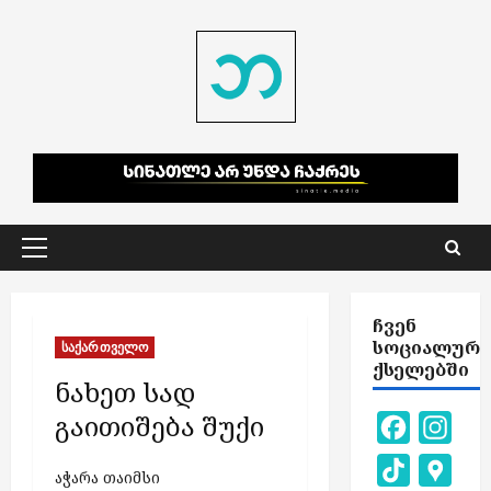
Skip
to
content
Primary
Menu
ᲩᲕᲔᲜ
ᲡᲝᲪᲘᲐᲚᲣᲠ
საქართველო
ᲥᲡᲔᲚᲔᲑᲨᲘ
ნახეთ სად
გაითიშება შუქი
Facebook
Inst
TikTok
Goog
აჭარა თაიმსი