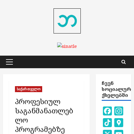
Skip
to
content
Primary
Menu
ᲩᲕᲔᲜ
ᲡᲝᲪᲘᲐᲚᲣᲠ
საქართველო
ᲥᲡᲔᲚᲔᲑᲨᲘ
პროფესიულ
საგანმანათლებ
Facebook
Inst
ლო
TikTok
Goog
პროგრამებზე
Map