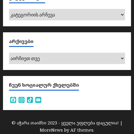
კატეგორიები
ᲐᲠᲥᲘᲕᲔᲑᲘ
არქივები
ᲩᲕᲔᲜ ᲡᲝᲪᲘᲐᲚᲣᲠ ᲥᲡᲔᲚᲔᲑᲨᲘ
Facebook
Instagram
TikTok
YouTube
Channel
© აჭარა თაიმსი 2023 - ყველა უფლება დაცულია!
|
MoreNews
by AF themes.