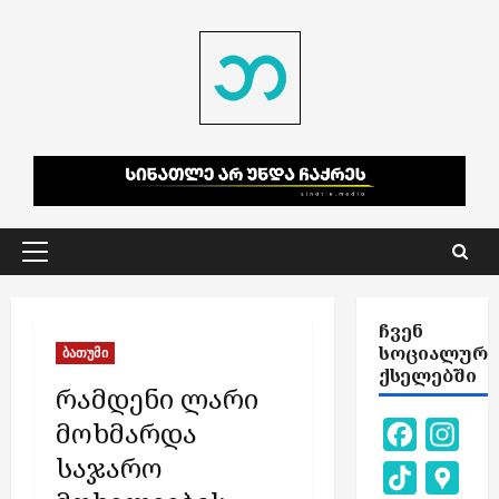
Skip
to
content
Primary
Menu
ᲩᲕᲔᲜ
ᲡᲝᲪᲘᲐᲚᲣᲠ
ბათუმი
ᲥᲡᲔᲚᲔᲑᲨᲘ
რამდენი ლარი
მოხმარდა
Facebook
Inst
საჯარო
TikTok
Goog