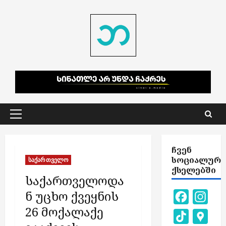
Skip
to
content
Primary
Menu
ᲩᲕᲔᲜ
ᲡᲝᲪᲘᲐᲚᲣᲠ
საქართველო
ᲥᲡᲔᲚᲔᲑᲨᲘ
საქართველოდა
ნ უცხო ქვეყნის
Facebook
Inst
26 მოქალაქე
TikTok
Goog