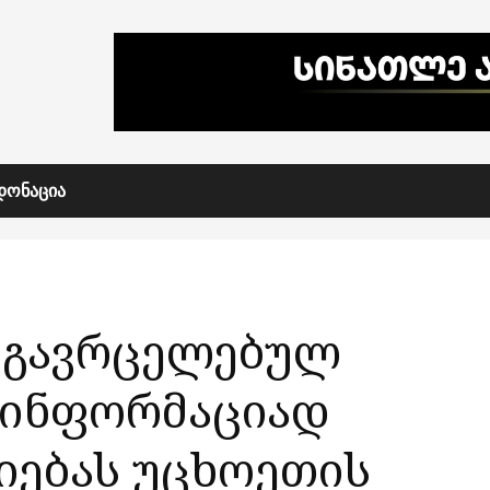
ᲓᲝᲜᲐᲪᲘᲐ
რ გავრცელებულ
ზინფორმაციად
იებას უცხოეთის