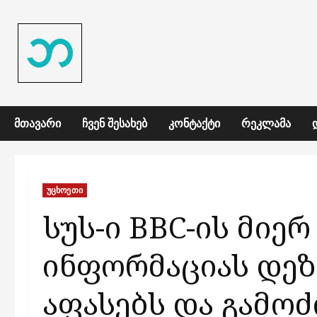
Skip
to
content
ᲛᲗᲐᲕᲐᲠᲘ
ᲩᲕᲔᲜ ᲨᲔᲡᲐᲮᲔᲑ
ᲙᲝᲜᲢᲐᲥᲢᲘ
ᲠᲔᲙᲚᲐᲛᲐ
უცხოეთი
სუს-ი BBC-ის მიე
ინფორმაციას დე
აფასებს და გამოძ