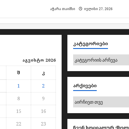
მოთხოვნით გამოდის
აჭარა თაიმსი
ივლისი 27, 2026
ᲙᲐᲢᲔᲒᲝᲠᲘᲔᲑᲘ
კატეგორიები
აგვისტო 2026
შ
კ
ᲐᲠᲥᲘᲕᲔᲑᲘ
1
2
8
9
არქივები
15
16
22
23
ᲩᲕᲔᲜ ᲡᲝᲪᲘᲐᲚᲣᲠ ᲥᲡᲔᲚ