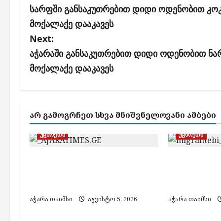
o
სარფში განსაკუთრებით დიდი ოდენობით კოკ
s
მოქალაქე დააკავეს
Next:
t
აჭარაში განსაკუთრებით დიდი ოდენობით ნარ
n
მოქალაქე დააკავეს
a
v
i
ᲐᲠ ᲒᲐᲛᲝᲒᲠᲩᲔᲗ ᲡᲮᲕᲐ ᲛᲜᲘᲨᲕᲜᲔᲚᲝᲕᲐᲜᲘ ᲐᲛᲑᲔᲑᲘ
g
უცხოეთი
უცხოეთი
a
t
ქართველმა მეზღვაურმა
საქართვე
i
ხმელთაშუა ზღვაში 36
ქვეყნის 96
მიგრანტი გადაარჩინა
გააძევეს
o
აჭარა თაიმსი
აგვისტო 5, 2026
აჭარა თაიმსი
n