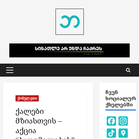
Skip
to
content
Primary
Menu
ᲩᲕᲔᲜ
ᲡᲝᲪᲘᲐᲚᲣᲠ
ქობულეთი
ᲥᲡᲔᲚᲔᲑᲨᲘ
ქალები
მზიასთვის –
Facebook
Inst
აქცია
TikTok
Goog